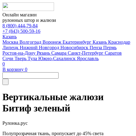
Онлайн магазин
рулонных штор и жалюзи
8 (800) 444-79-84
+7 (843) 500-59-16
Казань
Москва
Волгоград
Воронеж
Екатеринбург
Казань
Краснодар
Липецк
Нижний Новгород
Новосибирск
Пенза
Пермь
Ростов-на-Дону
Рязань
Самара
Санкт-Петербург
Саратов
Сочи
Тверь
Тула
Южно-Сахалинск
Ярославль
0
В корзину
0
Вертикальные жалюзи
Битиф зеленый
Рулонка.рус
Полупрозрачная ткань, пропускает до 45% света