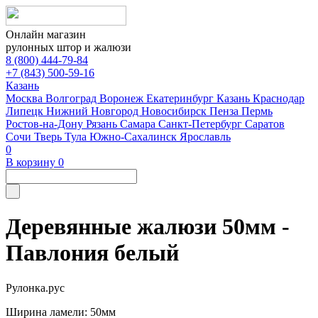
Онлайн магазин
рулонных штор и жалюзи
8 (800) 444-79-84
+7 (843) 500-59-16
Казань
Москва
Волгоград
Воронеж
Екатеринбург
Казань
Краснодар
Липецк
Нижний Новгород
Новосибирск
Пенза
Пермь
Ростов-на-Дону
Рязань
Самара
Санкт-Петербург
Саратов
Сочи
Тверь
Тула
Южно-Сахалинск
Ярославль
0
В корзину
0
Деревянные жалюзи 50мм -
Павлония белый
Рулонка.рус
Ширина ламели: 50мм