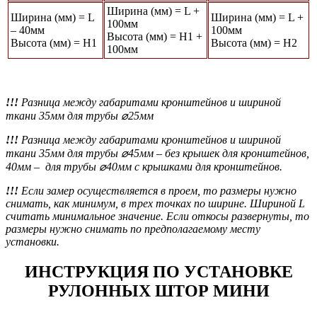
Ширина (мм) = L +
Ширина (мм) = L
Ширина (мм) = L +
100мм
– 40мм
100мм
Высота (мм) = Н1 +
Высота (мм) = Н1
Высота (мм) = Н2
100мм
!!!
Разница между габаритами кронштейнов и шириной
ткани 35мм для трубы ⌀25мм
!!!
Разница между габаритами кронштейнов и шириной
ткани 35мм для трубы ⌀45мм
– без крышек для кронштейнов,
40мм – для трубы ⌀40мм с крышками для кронштейнов.
!!!
Если замер осуществляется в проем, то размеры нужно
снимать, как минимум, в трех точках по ширине. Шириной L
считать минимальное значение. Если откосы развернуты, то
размеры нужно снимать по предполагаемому месту
установки.
ИНСТРУКЦИЯ ПО УСТАНОВКЕ
РУЛОННЫХ ШТОР МИНИ