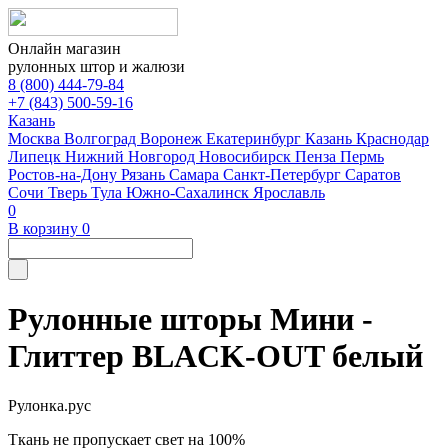
Онлайн магазин
рулонных штор и жалюзи
8 (800) 444-79-84
+7 (843) 500-59-16
Казань
Москва
Волгоград
Воронеж
Екатеринбург
Казань
Краснодар
Липецк
Нижний Новгород
Новосибирск
Пенза
Пермь
Ростов-на-Дону
Рязань
Самара
Санкт-Петербург
Саратов
Сочи
Тверь
Тула
Южно-Сахалинск
Ярославль
0
В корзину
0
Рулонные шторы Мини -
Глиттер BLACK-OUT белый
Рулонка.рус
Ткань не пропускает свет на 100%