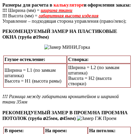
Размеры для расчета в
калькуляторе
и оформления заказа:
!!!
Ширина (мм) =
ширина ткани
!!!
Высота (мм) =
габаритная высота изделия
Управление – подходящая сторона управления (право/лево);
РЕКОМЕНДУЕМЫЙ ЗАМЕР НА ПЛАСТИКОВЫЕ
ОКНА (труба ⌀19мм)
Глухое остекление:
Створка:
Ширина = L2 (по замкам
Ширина = L1 (по замкам
штапика)
штапика)
Высота = H2 (высота
Высота = Н1 (высота рамы)
створки)
!!!
Разница между габаритами кронштейнов и шириной
ткани 35мм
РЕКОМЕНДУЕМЫЙ ЗАМЕР В ПРОЕМ/НА ПРОЕМ/НА
ПОТОЛОК (труба ⌀25мм, ⌀45мм)
В проем:
На проем:
На потолок: