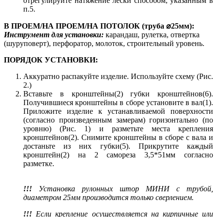
отрегулируйте натяжение лески способом, указанным в
п.5.
В ПРОЕМ/НА ПРОЕМ/НА ПОТОЛОК (труба ⌀25мм):
Инструмент для установки:
карандаш, рулетка, отвертка
(шуруповерт), перфоратор, молоток, строительный уровень.
ПОРЯДОК УСТАНОВКИ:
Аккуратно распакуйте изделие. Используйте схему (Рис.
2.)
Вставьте в кронштейны(2) губки кронштейнов(6).
Получившиеся кронштейны в сборе установите в вал(1).
Приложите изделие к устанавливаемой поверхности
(согласно произведенным замерам) горизонтально (по
уровню) (Рис. 1) и разметьте места крепления
кронштейнов(2). Снимите кронштейны в сборе с вала и
достаньте из них губки(5). Прикрутите каждый
кронштейн(2) на 2 самореза 3,5*51мм согласно
разметке.
!!!
Установка рулонных штор МИНИ с трубой,
диаметром 25мм производится только сверлением.
!!!
Если крепление осуществляется на кирпичные или