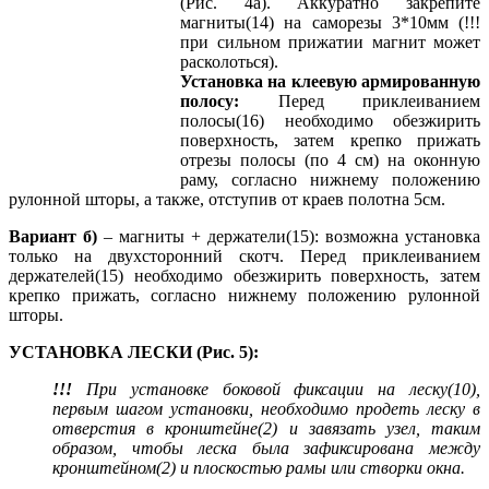
(Рис. 4а). Аккуратно закрепите
магниты(14) на саморезы 3*10мм (!!!
при сильном прижатии магнит может
расколоться).
Установка на клеевую армированную
полосу:
Перед приклеиванием
полосы(16) необходимо обезжирить
поверхность, затем крепко прижать
отрезы полосы (по 4 см) на оконную
раму, согласно нижнему положению
рулонной шторы, а также, отступив от краев полотна 5см.
Вариант б)
– магниты + держатели(15): возможна установка
только на двухсторонний скотч. Перед приклеиванием
держателей(15) необходимо обезжирить поверхность, затем
крепко прижать, согласно нижнему положению рулонной
шторы.
УСТАНОВКА ЛЕСКИ (Рис. 5):
!!!
При установке боковой фиксации на леску(10),
первым шагом установки, необходимо продеть леску в
отверстия в кронштейне(2) и завязать узел, таким
образом, чтобы леска была зафиксирована между
кронштейном(2) и плоскостью рамы или створки окна.