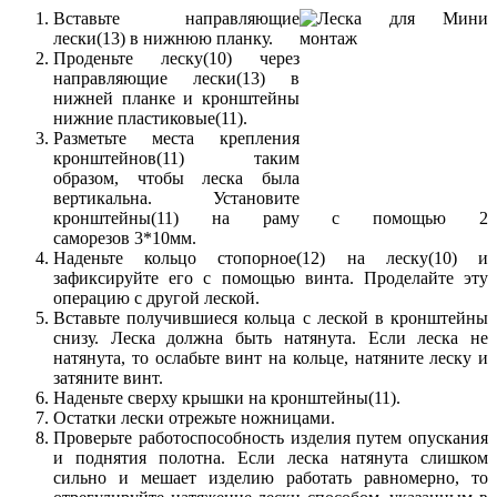
Вставьте направляющие
лески(13) в нижнюю планку.
Проденьте леску(10) через
направляющие лески(13) в
нижней планке и кронштейны
нижние пластиковые(11).
Разметьте места крепления
кронштейнов(11) таким
образом, чтобы леска была
вертикальна. Установите
кронштейны(11) на раму с помощью 2
саморезов 3*10мм.
Наденьте кольцо стопорное(12) на леску(10) и
зафиксируйте его с помощью винта. Проделайте эту
операцию с другой леской.
Вставьте получившиеся кольца с леской в кронштейны
снизу. Леска должна быть натянута. Если леска не
натянута, то ослабьте винт на кольце, натяните леску и
затяните винт.
Наденьте сверху крышки на кронштейны(11).
Остатки лески отрежьте ножницами.
Проверьте работоспособность изделия путем опускания
и поднятия полотна. Если леска натянута слишком
сильно и мешает изделию работать равномерно, то