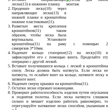
лески(13) в нижнюю планку.
Проденьте леску(10) через
направляющие лески(13) в
нижней планке и кронштейны
нижние пластиковые(11).
Разметьте места крепления
кронштейнов(11) таким
образом, чтобы леска была
вертикальна. Установите
кронштейны(11) на раму с помощью 2
саморезов 3*10мм.
Наденьте кольцо стопорное(12) на леску(10) и
зафиксируйте его с помощью винта. Проделайте эту
операцию с другой леской.
Вставьте получившиеся кольца с леской в кронштейны
снизу. Леска должна быть натянута. Если леска не
натянута, то ослабьте винт на кольце, натяните леску и
затяните винт.
Наденьте сверху крышки на кронштейны(11).
Остатки лески отрежьте ножницами.
Проверьте работоспособность изделия путем опускания
и поднятия полотна. Если леска натянута слишком
сильно и мешает изделию работать равномерно, то
отрегулируйте натяжение лески способом, указанным в