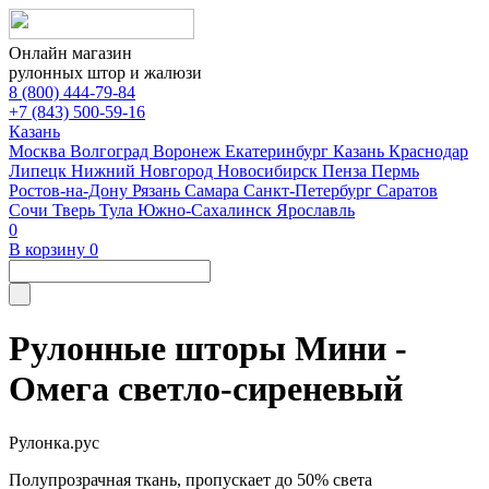
Онлайн магазин
рулонных штор и жалюзи
8 (800) 444-79-84
+7 (843) 500-59-16
Казань
Москва
Волгоград
Воронеж
Екатеринбург
Казань
Краснодар
Липецк
Нижний Новгород
Новосибирск
Пенза
Пермь
Ростов-на-Дону
Рязань
Самара
Санкт-Петербург
Саратов
Сочи
Тверь
Тула
Южно-Сахалинск
Ярославль
0
В корзину
0
Рулонные шторы Мини -
Омега светло-сиреневый
Рулонка.рус
Полупрозрачная ткань, пропускает до 50% света