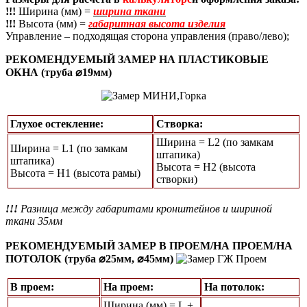
!!!
Ширина (мм) =
ширина ткани
!!!
Высота (мм) =
габаритная высота изделия
Управление – подходящая сторона управления (право/лево);
РЕКОМЕНДУЕМЫЙ ЗАМЕР НА ПЛАСТИКОВЫЕ
ОКНА (труба ⌀19мм)
Глухое остекление:
Створка:
Ширина = L2 (по замкам
Ширина = L1 (по замкам
штапика)
штапика)
Высота = H2 (высота
Высота = Н1 (высота рамы)
створки)
!!!
Разница между габаритами кронштейнов и шириной
ткани 35мм
РЕКОМЕНДУЕМЫЙ ЗАМЕР В ПРОЕМ/НА ПРОЕМ/НА
ПОТОЛОК (труба ⌀25мм, ⌀45мм)
В проем:
На проем:
На потолок:
Ширина (мм) = L +