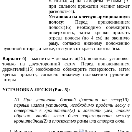
магниты(14) на саморезы 3*10мм (!!!
при сильном прижатии магнит может
расколоться).
Установка на клеевую армированную
полосу:
Перед приклеиванием
полосы(16) необходимо обезжирить
поверхность, затем крепко прижать
отрезы полосы (по 4 см) на оконную
раму, согласно нижнему положению
рулонной шторы, а также, отступив от краев полотна 5см.
Вариант б)
– магниты + держатели(15): возможна установка
только на двухсторонний скотч. Перед приклеиванием
держателей(15) необходимо обезжирить поверхность, затем
крепко прижать, согласно нижнему положению рулонной
шторы.
УСТАНОВКА ЛЕСКИ (Рис. 5):
!!!
При установке боковой фиксации на леску(10),
первым шагом установки, необходимо продеть леску в
отверстия в кронштейне(2) и завязать узел, таким
образом, чтобы леска была зафиксирована между
кронштейном(2) и плоскостью рамы или створки окна.
Вставьте направляющие