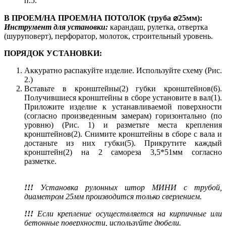
п.5.
В ПРОЕМ/НА ПРОЕМ/НА ПОТОЛОК (труба ⌀25мм):
Инструмент для установки:
карандаш, рулетка, отвертка
(шуруповерт), перфоратор, молоток, строительный уровень.
ПОРЯДОК УСТАНОВКИ:
Аккуратно распакуйте изделие. Используйте схему (Рис.
2.)
Вставьте в кронштейны(2) губки кронштейнов(6).
Получившиеся кронштейны в сборе установите в вал(1).
Приложите изделие к устанавливаемой поверхности
(согласно произведенным замерам) горизонтально (по
уровню) (Рис. 1) и разметьте места крепления
кронштейнов(2). Снимите кронштейны в сборе с вала и
достаньте из них губки(5). Прикрутите каждый
кронштейн(2) на 2 самореза 3,5*51мм согласно
разметке.
!!!
Установка рулонных штор МИНИ с трубой,
диаметром 25мм производится только сверлением.
!!!
Если крепление осуществляется на кирпичные или
бетонные поверхности, используйте дюбели.