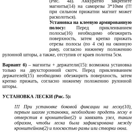
(Рис. 4а). Аккуратно закрепите
магниты(14) на саморезы 3*10мм (!!!
при сильном прижатии магнит может
расколоться).
Установка на клеевую армированную
полосу:
Перед приклеиванием
полосы(16) необходимо обезжирить
поверхность, затем крепко прижать
отрезы полосы (по 4 см) на оконную
раму, согласно нижнему положению
рулонной шторы, а также, отступив от краев полотна 5см.
Вариант б)
– магниты + держатели(15): возможна установка
только на двухсторонний скотч. Перед приклеиванием
держателей(15) необходимо обезжирить поверхность, затем
крепко прижать, согласно нижнему положению рулонной
шторы.
УСТАНОВКА ЛЕСКИ (Рис. 5):
!!!
При установке боковой фиксации на леску(10),
первым шагом установки, необходимо продеть леску в
отверстия в кронштейне(2) и завязать узел, таким
образом, чтобы леска была зафиксирована между
кронштейном(2) и плоскостью рамы или створки окна.