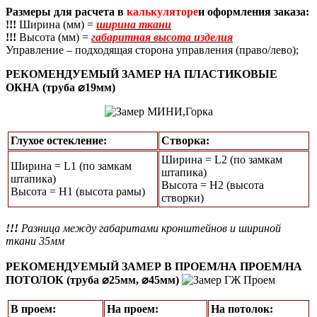
Размеры для расчета в
калькуляторе
и оформления заказа:
!!!
Ширина (мм) =
ширина ткани
!!!
Высота (мм) =
габаритная высота изделия
Управление – подходящая сторона управления (право/лево);
РЕКОМЕНДУЕМЫЙ ЗАМЕР НА ПЛАСТИКОВЫЕ
ОКНА (труба ⌀19мм)
Глухое остекление:
Створка:
Ширина = L2 (по замкам
Ширина = L1 (по замкам
штапика)
штапика)
Высота = H2 (высота
Высота = Н1 (высота рамы)
створки)
!!!
Разница между габаритами кронштейнов и шириной
ткани 35мм
РЕКОМЕНДУЕМЫЙ ЗАМЕР В ПРОЕМ/НА ПРОЕМ/НА
ПОТОЛОК (труба ⌀25мм, ⌀45мм)
В проем:
На проем:
На потолок: