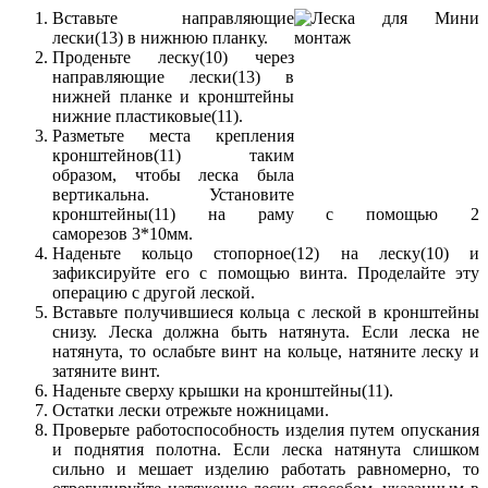
Вставьте направляющие
лески(13) в нижнюю планку.
Проденьте леску(10) через
направляющие лески(13) в
нижней планке и кронштейны
нижние пластиковые(11).
Разметьте места крепления
кронштейнов(11) таким
образом, чтобы леска была
вертикальна. Установите
кронштейны(11) на раму с помощью 2
саморезов 3*10мм.
Наденьте кольцо стопорное(12) на леску(10) и
зафиксируйте его с помощью винта. Проделайте эту
операцию с другой леской.
Вставьте получившиеся кольца с леской в кронштейны
снизу. Леска должна быть натянута. Если леска не
натянута, то ослабьте винт на кольце, натяните леску и
затяните винт.
Наденьте сверху крышки на кронштейны(11).
Остатки лески отрежьте ножницами.
Проверьте работоспособность изделия путем опускания
и поднятия полотна. Если леска натянута слишком
сильно и мешает изделию работать равномерно, то