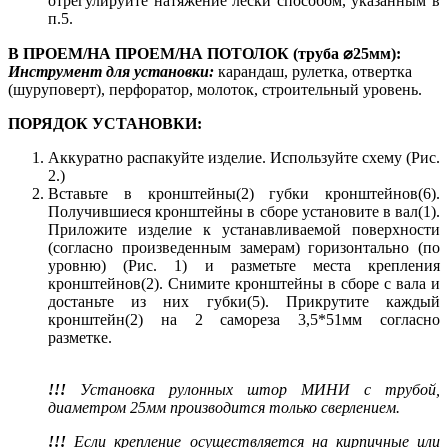
отрегулируйте натяжение лески способом, указанным в
п.5.
В ПРОЕМ/НА ПРОЕМ/НА ПОТОЛОК (труба ⌀25мм):
Инструмент для установки:
карандаш, рулетка, отвертка
(шуруповерт), перфоратор, молоток, строительный уровень.
ПОРЯДОК УСТАНОВКИ:
Аккуратно распакуйте изделие. Используйте схему (Рис.
2.)
Вставьте в кронштейны(2) губки кронштейнов(6).
Получившиеся кронштейны в сборе установите в вал(1).
Приложите изделие к устанавливаемой поверхности
(согласно произведенным замерам) горизонтально (по
уровню) (Рис. 1) и разметьте места крепления
кронштейнов(2). Снимите кронштейны в сборе с вала и
достаньте из них губки(5). Прикрутите каждый
кронштейн(2) на 2 самореза 3,5*51мм согласно
разметке.
!!!
Установка рулонных штор МИНИ с трубой,
диаметром 25мм производится только сверлением.
!!!
Если крепление осуществляется на кирпичные или