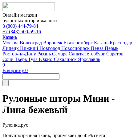
Онлайн магазин
рулонных штор и жалюзи
8 (800) 444-79-84
+7 (843) 500-59-16
Казань
Москва
Волгоград
Воронеж
Екатеринбург
Казань
Краснодар
Липецк
Нижний Новгород
Новосибирск
Пенза
Пермь
Ростов-на-Дону
Рязань
Самара
Санкт-Петербург
Саратов
Сочи
Тверь
Тула
Южно-Сахалинск
Ярославль
0
В корзину
0
Рулонные шторы Мини -
Лина бежевый
Рулонка.рус
Полупрозрачная ткань, пропускает до 45% света