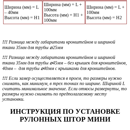
Ширина (мм) = L +
Ширина (мм) = L
Ширина (мм) = L +
100мм
– 40мм
100мм
Высота (мм) = Н1 +
Высота (мм) = Н1
Высота (мм) = Н2
100мм
!!!
Разница между габаритами кронштейнов и шириной
ткани 35мм для трубы ⌀25мм
!!!
Разница между габаритами кронштейнов и шириной
ткани 35мм для трубы ⌀45мм
– без крышек для кронштейнов,
40мм – для трубы ⌀40мм с крышками для кронштейнов.
!!!
Если замер осуществляется в проем, то размеры нужно
снимать, как минимум, в трех точках по ширине. Шириной L
считать минимальное значение. Если откосы развернуты, то
размеры нужно снимать по предполагаемому месту
установки.
ИНСТРУКЦИЯ ПО УСТАНОВКЕ
РУЛОННЫХ ШТОР МИНИ