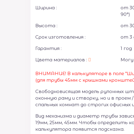
Ширина :
от 30
90°)
Высота :
от 30
Срок изготовления :
от 3 
Гарантия :
1 год
Цвета материалов :
Могу
ВНИМАНИЕ! В калькуляторе в поле "Ши
(для трубы 45мм с крышками кронштей
Свободновисящая модель рулонных шт
оконную раму и створку, но и в проем 
спальных комнат до строгих офисных 
Вид механизма и диаметр трубы завис
19мм, 25мм, 45мм. Чтобы определить к
калькулятора появится подсказка.