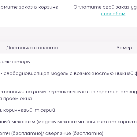
рмите заказ в корзине
Оплатите свой заказ у
способом
Доставка и оплата
Замер
нные шторы
 - свободновисящая модель с возможностью нижней фи
у
становки на рамы вертикальных и поворотно-откидных
а проем окна
, коричневый, т.серый
чный механизм (модель механизма зависит от характ
отч (бесплатно)/ сверление (бесплатно)