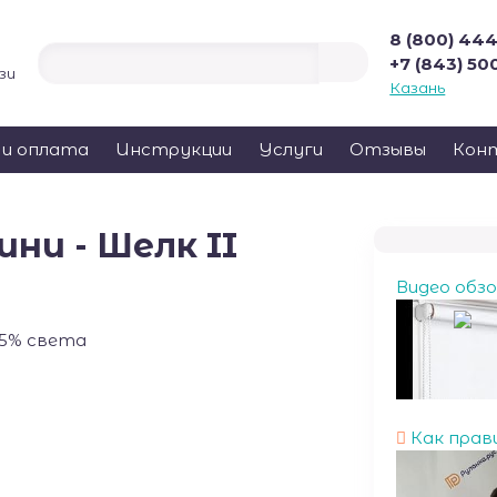
8 (800) 44
+7 (843) 50
зи
Казань
 и оплата
Инструкции
Услуги
Отзывы
Кон
ни - Шелк II
Видео обз
45% света
Как прав