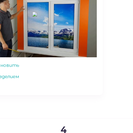
ановить
зделием
4