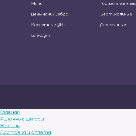
Мини
Горизонтальны
День-ночь / Зебра
Вертикальные
Кассетные УНИ
Деревянные
Блэкаут
Главная
Рулонные шторы
Жалюзи
Доставка и оплата