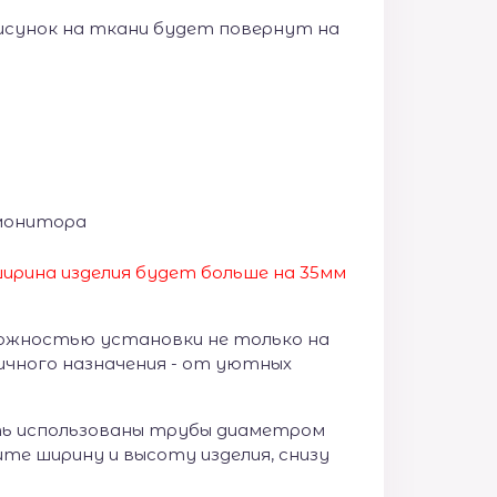
 рисунок на ткани будет повернут на
монитора
ирина изделия будет больше на 35
мм
ожностью установки не только на
личного назначения - от уютных
ыть использованы трубы диаметром
ите ширину и высоту изделия, снизу