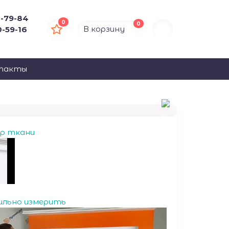
4-79-84
0
0
В корзину
0-59-16
такты
50
ор ткани
ильно измерить