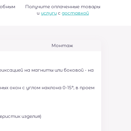
добным
Получите оплаченные товары
и
услуги
с
доставкой
Монтаж
ксацией на магниты или боковой - на
 окон с углом наклона 0-15°, в проем
еристик изделия)