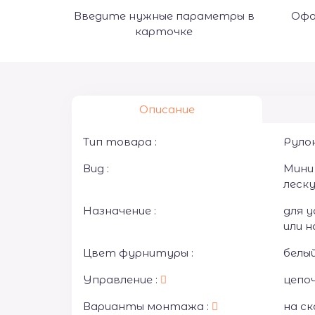
Введите нужные параметры в
Офо
карточке
Описание
Тип товара :
Руло
Вид :
Мини
леск
Назначение :
для у
или н
Цвет фурнитуры :
белый
Управление :
цепо
Варианты монтажа :
на ск