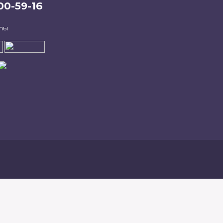
00-59-16
ты