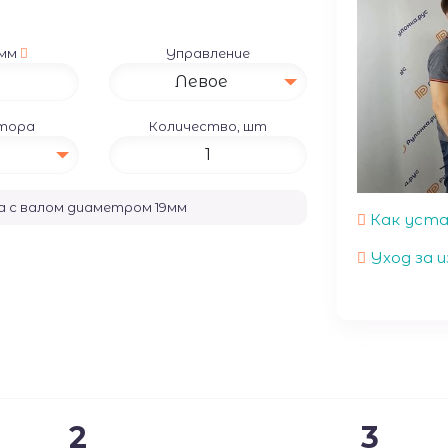
 мм
Управление
Левое
атора
Количество, шт
ма с валом диаметром
19
мм
Как уст
Уход за и
2
3