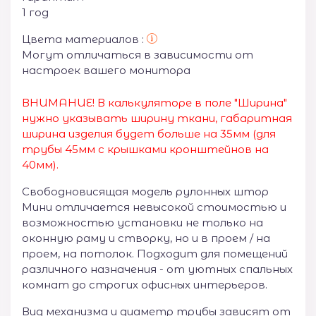
1 год
Цвета материалов :
Могут отличаться в зависимости от
настроек вашего монитора
ВНИМАНИЕ! В калькуляторе в поле "Ширина"
нужно указывать ширину ткани, габаритная
ширина изделия будет больше на 35
мм (для
трубы 45мм с крышками кронштейнов на
40мм).
Свободновисящая модель рулонных штор
Мини отличается невысокой стоимостью и
возможностью установки не только на
оконную раму и створку, но и в проем / на
проем, на потолок. Подходит для помещений
различного назначения - от уютных спальных
комнат до строгих офисных интерьеров.
Вид механизма и диаметр трубы зависят от