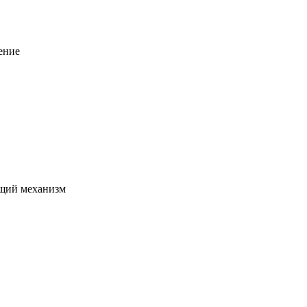
ение
щий механизм