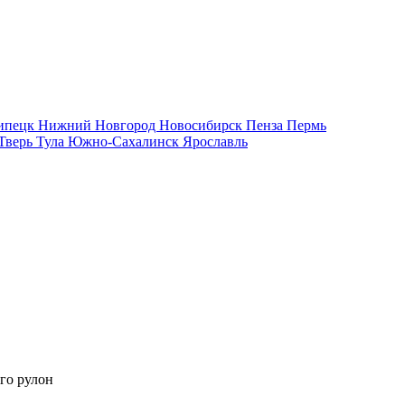
ипецк
Нижний Новгород
Новосибирск
Пенза
Пермь
Тверь
Тула
Южно-Сахалинск
Ярославль
го рулон