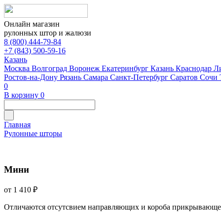
Онлайн магазин
рулонных штор и жалюзи
8 (800) 444-79-84
+7 (843) 500-59-16
Казань
Москва
Волгоград
Воронеж
Екатеринбург
Казань
Краснодар
Л
Ростов-на-Дону
Рязань
Самара
Санкт-Петербург
Саратов
Сочи
0
В корзину
0
Главная
Рулонные шторы
Мини
от 1 410 ₽
Отличаются отсутсвием направляющих и короба прикрывающе